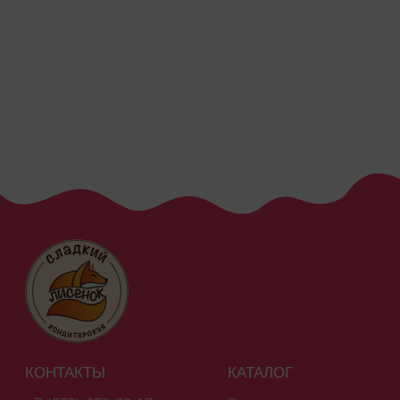
Спецпредложения
ИНФОРМАЦИЯ
Франшиза
Вакансии
Магазины
© Кондитерская «Сладкий Лисёнок»
ИП Атакишиев Артём Теймурович
ИНН 920151046773
2024 Все права защищены