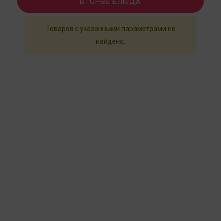
ВТОРЫЕ БЛЮДА
Товаров с указанными параметрами не
найдено.
КОНТАКТЫ
КАТАЛОГ
+7 (978) 053-20-17
Торты
Центральный Офис:
Пирожные
Севастополь,
Готовые блюда
ул. Фадеева 48
Декор на заказ